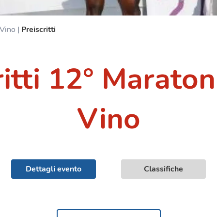
 Vino
|
Preiscritti
ritti 12° Maraton
Vino
Dettagli evento
Classifiche