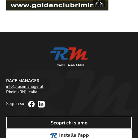
SF60+
dal
1964
al
1900
i primi
3
Categoria maschile
Categoria femminile
RACE MANAGER
info@racemanager.it
Rimini (RN), Italia
Seguici su
:
Scopri chi siamo
Installa l'app