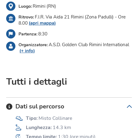
Rimini (RN)
Luogo
:
F.I.R. Via Aida 21 Rimini (Zona Padulli) - Ore
Ritrovo
:
8.00
(
apri mappa
)
8:30
Partenza
:
A.S.D. Golden Club Rimini International
Organizzatore
:
(+
info
)
Tutti i dettagli
Dati sul percorso
Tipo
:
Misto Collinare
Lunghezza
:
14.3
km
Tempo limite
:
1:30
(
ore:minuti
)