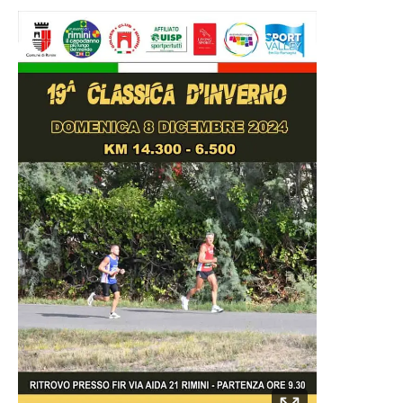
AM
dal
2006
al
1990
i primi
3
SM35
dal
1989
al
1985
i primi
3
SM40
dal
1984
al
1980
i primi
3
SM45
dal
1979
al
1975
i primi
3
SM50
dal
1974
al
1970
i primi
3
SM55
dal
1969
al
1965
i primi
3
SM60
dal
1964
al
1960
i primi
3
SM65+
dal
1959
al
1900
i primi
3
AF
dal
2006
al
1985
i primi
3
SF40
dal
1984
al
1975
i primi
3
SF50
dal
1974
al
1965
i primi
3