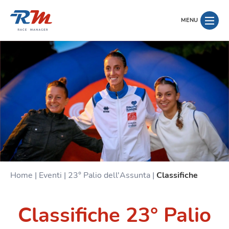
MENU
Home
|
Eventi
|
23° Palio dell'Assunta
|
Classifiche
Classifiche 23° Palio