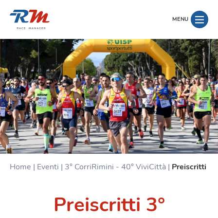
MENU
Home
|
Eventi
|
3° CorriRimini - 40° ViviCittà
|
Preiscritti
Preiscritti 3°