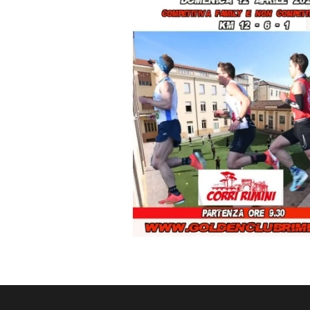
SM35
dal
SM40
dal
SM45
dal
SM50
dal
SM55
dal
SM60
dal
SM65+
dal
1
AF
dal
SF40
dal
SF50
dal
SF60+
dal
1