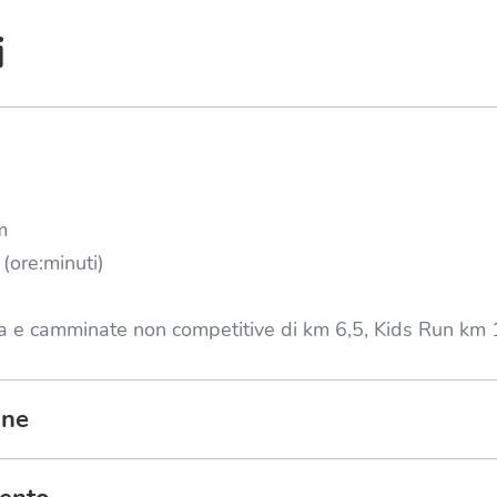
i
m
(
ore:minuti
)
a e camminate non competitive di km 6,5, Kids Run km 
one
tà di partecipazione alla gara non competitiva, consultar
on competitiva
.