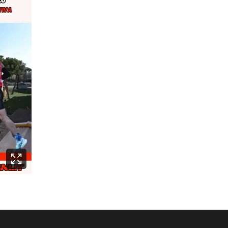
1991
al
1987
i primi
5
1986
al
1982
i primi
8
1981
al
1977
i primi
8
1976
al
1972
i primi
8
1971
al
1967
i primi
5
1966
al
1962
i primi
5
961
e precedenti
i primi
3
2008
al
1987
i primi
3
1986
al
1977
i primi
5
1976
al
1967
i primi
5
Categoria maschile
966
e precedenti
i primi
3
Categoria femminile