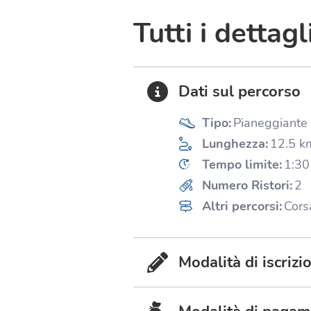
Tutti i dettagl
Dati sul percorso
Tipo
:
Pianeggiante
Lunghezza
:
12.5
k
Tempo limite
:
1:30
Numero Ristori
:
2
Altri percorsi
:
Cors
Modalità di iscrizi
Per conoscere le modali
4° CorriRimini - gara n